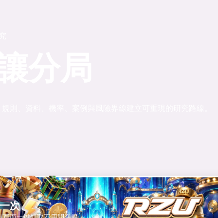
研究
讓分局
、規則、資料、機率、案例與風險界線建立可重現的研究路線。
的
一次
惠頁面一鍵領取不用問客服。