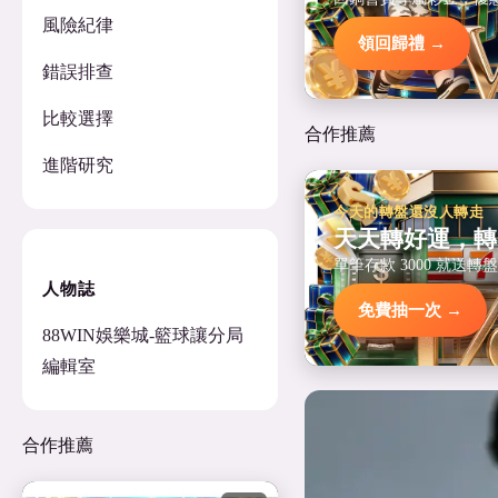
風險紀律
領回歸禮 →
錯誤排查
比較選擇
合作推薦
進階研究
今天的轉盤還沒人轉走
天天轉好運，轉
單筆存款 3000 就送轉
人物誌
免費抽一次 →
88WIN娛樂城-籃球讓分局
編輯室
合作推薦