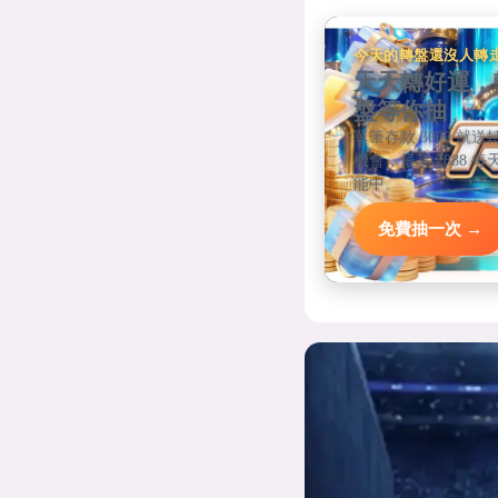
今天的轉盤還沒人轉
天天轉好運，
盤等你抽
單筆存款 3000 就送
機會，最高 2888 每
能中。
免費抽一次 →