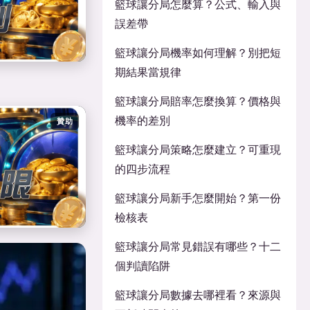
籃球讓分局怎麼算？公式、輸入與
誤差帶
籃球讓分局機率如何理解？別把短
期結果當規律
籃球讓分局賠率怎麼換算？價格與
機率的差別
贊助
籃球讓分局策略怎麼建立？可重現
的四步流程
籃球讓分局新手怎麼開始？第一份
檢核表
籃球讓分局常見錯誤有哪些？十二
個判讀陷阱
籃球讓分局數據去哪裡看？來源與