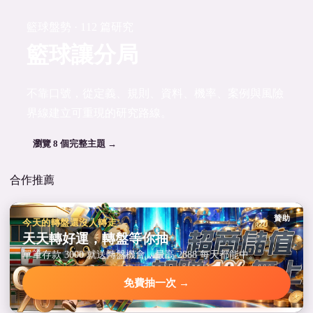
籃球盤勢 · 112 篇研究
籃球讓分局
不靠口號，從定義、規則、資料、機率、案例與風險
界線建立可重現的研究路線。
瀏覽 8 個完整主題 →
合作推薦
贊助
今天的轉盤還沒人轉走
天天轉好運，轉盤等你抽
單筆存款 3000 就送轉盤機會，最高 2888 每天都能中。
免費抽一次 →