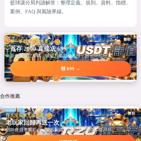
籃球讓分局判讀解答：整理定義、規則、資料、指標、
案例、FAQ 與風險界線。
贊助
第一筆就多三成本金
首存 2000 直接送 699
新會員限定加碼，碼量只要彩金五倍，領完就能玩。
領 699 →
合作推薦
贊助
很久沒回來？這包是你的
老玩家回歸再送一次
回鍋會員專屬彩金，優惠頁面一鍵領取不用問客服。