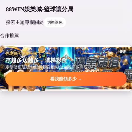
88WIN娛樂城-籃球讓分局
探索
主題
專欄
關於
切換深色
合作推薦
贊助
你現在卡在哪一階？
存越多送越多，階梯彩金
累積儲值達標自動解鎖對應彩金，階梯越高送越狠。
看我能領多少 →