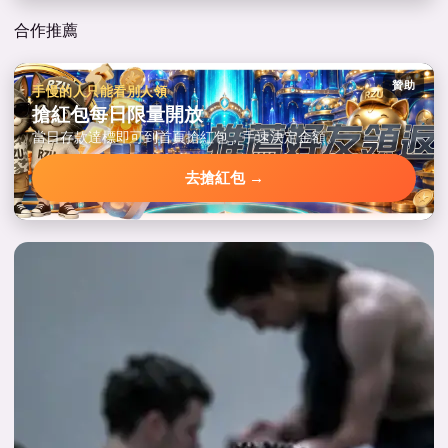
合作推薦
贊助
手慢的人只能看別人領
搶紅包每日限量開放
當日存款達標即可到首頁搶紅包，手速決定金額。
去搶紅包 →