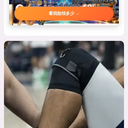
累積儲值達標自動解鎖對應彩金，階梯越高送越狠。
看我能領多少 →