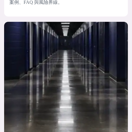
案例、FAQ 與風險界線。