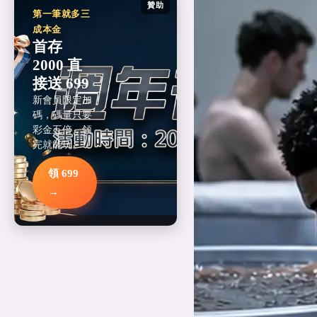
贊助
第一筆就多三
成本金
首存
2000 直
接送 699
新會員限定加
碼，碼量只要
彩金五倍，領
完就能玩。
領 699
→