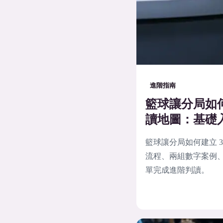
進階指南
籃球讓分局如何
讀地圖：基礎
籃球讓分局如何建立 
流程、兩組數字案例、
單完成進階判讀。