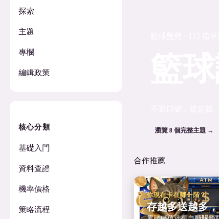
探索
主題
籃球盤勢 · 112 篇
專欄
籃球
編輯政策
不靠口號，從定義
核心分類
瀏覽 8 個完整主題 →
基礎入門
合作推薦
資料查證
機率價格
你現在卡在哪一階？
存越多送越多，
策略流程
累積儲值達標自動解鎖