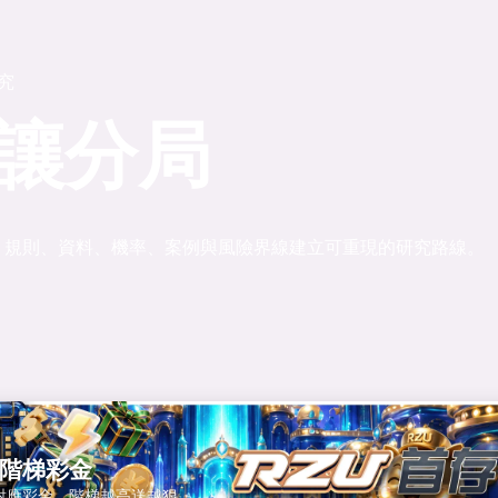
研究
讓分局
、規則、資料、機率、案例與風險界線建立可重現的研究路線。
階梯彩金
對應彩金，階梯越高送越狠。