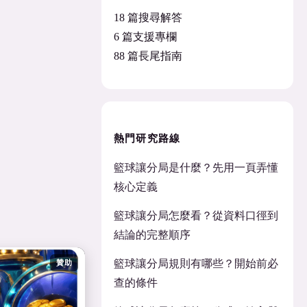
18 篇搜尋解答
6 篇支援專欄
88 篇長尾指南
熱門研究路線
籃球讓分局是什麼？先用一頁弄懂
核心定義
籃球讓分局怎麼看？從資料口徑到
結論的完整順序
籃球讓分局規則有哪些？開始前必
贊助
查的條件