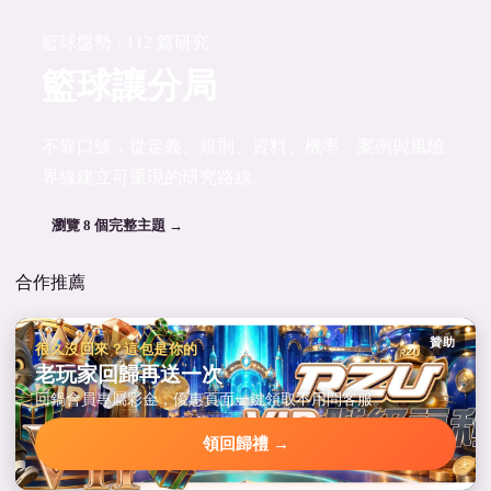
籃球盤勢 · 112 篇研究
籃球讓分局
不靠口號，從定義、規則、資料、機率、案例與風險
界線建立可重現的研究路線。
瀏覽 8 個完整主題 →
合作推薦
贊助
很久沒回來？這包是你的
老玩家回歸再送一次
回鍋會員專屬彩金，優惠頁面一鍵領取不用問客服。
領回歸禮 →