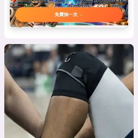
單筆存款 3000 就送轉盤機會，最高 2888 每天都能中。
免費抽一次 →