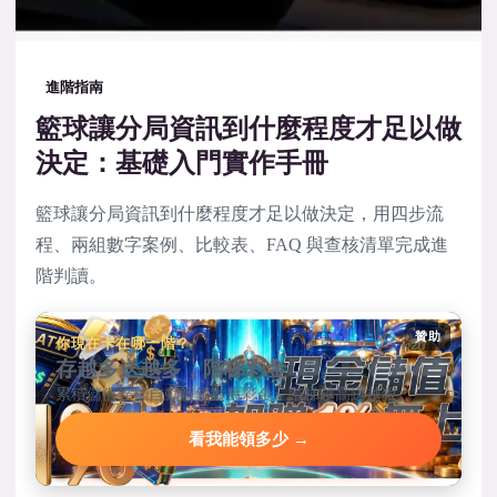
進階指南
籃球讓分局資訊到什麼程度才足以做
決定：基礎入門實作手冊
籃球讓分局資訊到什麼程度才足以做決定，用四步流
程、兩組數字案例、比較表、FAQ 與查核清單完成進
階判讀。
贊助
你現在卡在哪一階？
存越多送越多，階梯彩金
累積儲值達標自動解鎖對應彩金，階梯越高送越狠。
看我能領多少 →