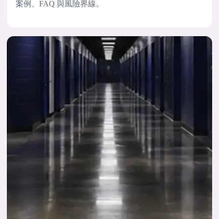
案例、FAQ 與風險界線。