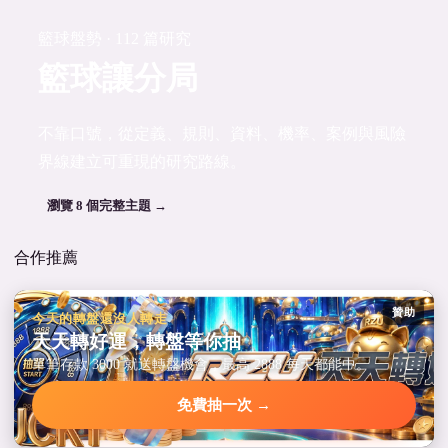
籃球盤勢 · 112 篇研究
籃球讓分局
不靠口號，從定義、規則、資料、機率、案例與風險
界線建立可重現的研究路線。
瀏覽 8 個完整主題 →
合作推薦
贊助
今天的轉盤還沒人轉走
天天轉好運，轉盤等你抽
單筆存款 3000 就送轉盤機會，最高 2888 每天都能中。
免費抽一次 →