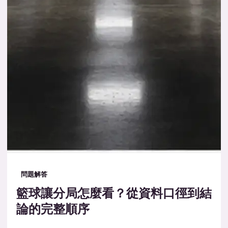
問題解答
籃球讓分局怎麼看？從資料口徑到結
論的完整順序