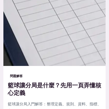
問題解答
籃球讓分局是什麼？先用一頁弄懂核
心定義
籃球讓分局入門解答：整理定義、規則、資料、指標、