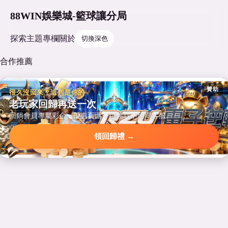
88WIN娛樂城-籃球讓分局
探索
主題
專欄
關於
切換深色
合作推薦
贊助
很久沒回來？這包是你的
老玩家回歸再送一次
回鍋會員專屬彩金，優惠頁面一鍵領取不用問客服。
領回歸禮 →