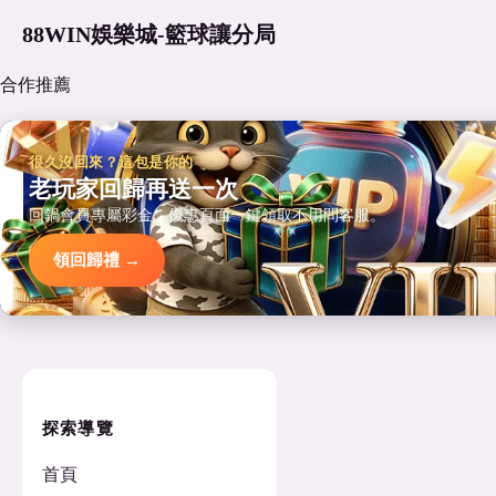
88WIN娛樂城-籃球讓分局
合作推薦
很久沒回來？這包是你的
老玩家回歸再送一次
回鍋會員專屬彩金，優惠頁面一鍵領取不用問客服。
領回歸禮 →
探索導覽
首頁