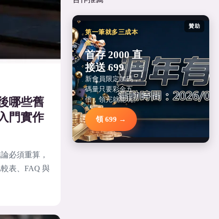
贊助
第一筆就多三成本
金
首存 2000 直
接送 699
新會員限定加碼，
碼量只要彩金五
倍，領完就能玩。
後哪些舊
入門實作
領 699 →
結論必須重算，
表、FAQ 與