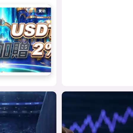
贊助
接
量
就