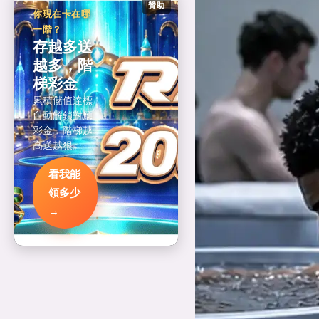
贊助
你現在卡在哪
一階？
存越多送
越多，階
梯彩金
累積儲值達標
自動解鎖對應
彩金，階梯越
高送越狠。
看我能
領多少
→