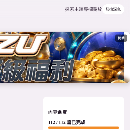
探索
主題
專欄
關於
切換深色
贊助
內容進度
112 / 112 篇已完成