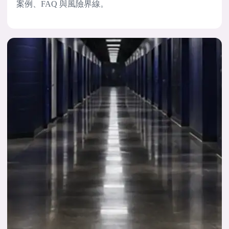
案例、FAQ 與風險界線。