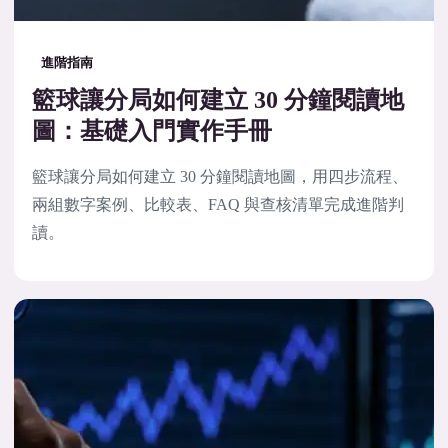
進階指南
籃球讓分局如何建立 30 分鐘閱讀地
圖：基礎入門實作手冊
籃球讓分局如何建立 30 分鐘閱讀地圖，用四步流程、
兩組數字案例、比較表、FAQ 與查核清單完成進階判
讀。