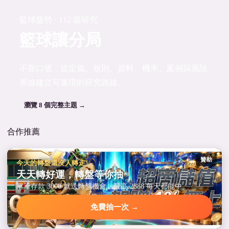
籃球盤勢 · 112 篇研究
籃球讓分局
不靠口號，從定義、規則、資料、機率、案例與風險
界線建立可重現的研究路線。
瀏覽 8 個完整主題 →
合作推薦
贊助
今天的轉盤還沒人轉走
天天轉好運，轉盤等你抽
單筆存款 3000 就送轉盤機會，最高 2888 每天都能中。
免費抽一次 →