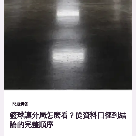
問題解答
籃球讓分局怎麼看？從資料口徑到結
論的完整順序