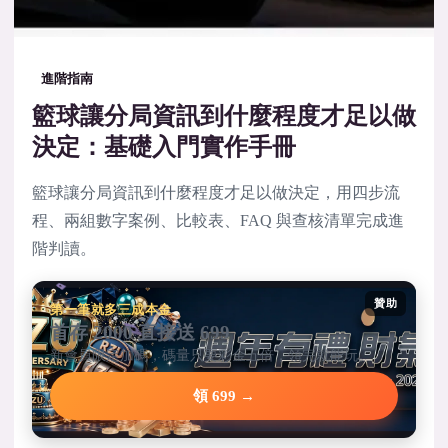
進階指南
籃球讓分局資訊到什麼程度才足以做
決定：基礎入門實作手冊
籃球讓分局資訊到什麼程度才足以做決定，用四步流
程、兩組數字案例、比較表、FAQ 與查核清單完成進
階判讀。
贊助
第一筆就多三成本金
首存 2000 直接送 699
新會員限定加碼，碼量只要彩金五倍，領完就能玩。
領 699 →