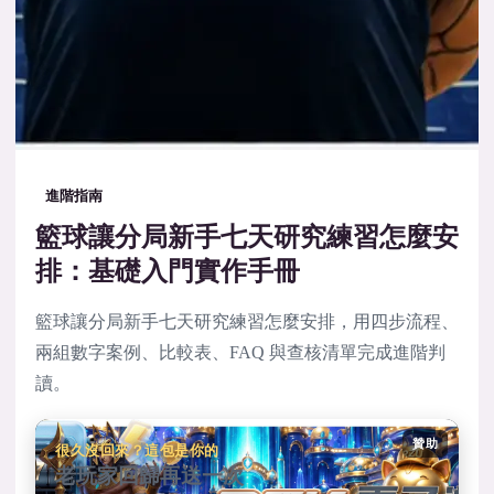
進階指南
籃球讓分局新手七天研究練習怎麼安
排：基礎入門實作手冊
籃球讓分局新手七天研究練習怎麼安排，用四步流程、
兩組數字案例、比較表、FAQ 與查核清單完成進階判
讀。
贊助
很久沒回來？這包是你的
老玩家回歸再送一次