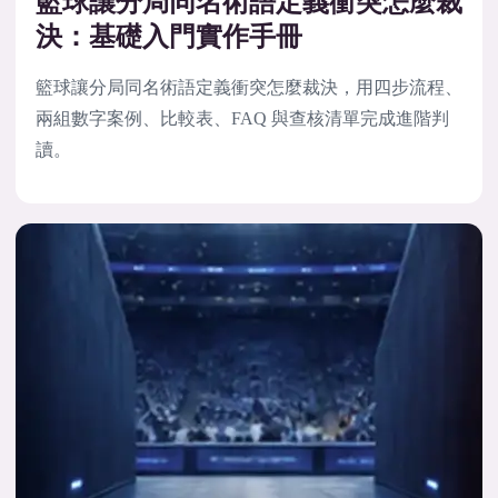
籃球讓分局同名術語定義衝突怎麼裁
決：基礎入門實作手冊
籃球讓分局同名術語定義衝突怎麼裁決，用四步流程、
兩組數字案例、比較表、FAQ 與查核清單完成進階判
讀。