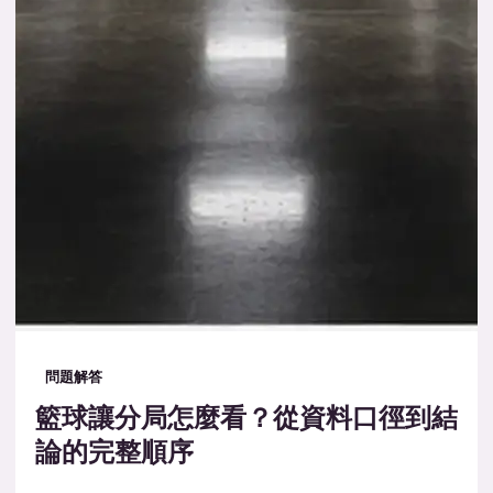
問題解答
籃球讓分局怎麼看？從資料口徑到結
論的完整順序