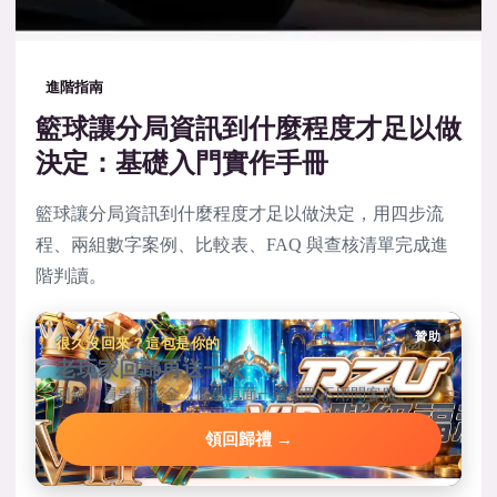
進階指南
籃球讓分局資訊到什麼程度才足以做
決定：基礎入門實作手冊
籃球讓分局資訊到什麼程度才足以做決定，用四步流
程、兩組數字案例、比較表、FAQ 與查核清單完成進
階判讀。
贊助
很久沒回來？這包是你的
老玩家回歸再送一次
回鍋會員專屬彩金，優惠頁面一鍵領取不用問客服。
領回歸禮 →