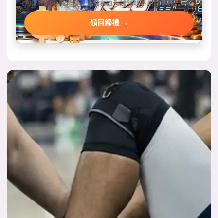
回鍋會員專屬彩金，優惠頁面一鍵領取不用問客服。
領回歸禮 →