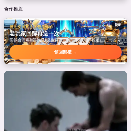
合作推薦
贊助
很久沒回來？這包是你的
老玩家回歸再送一次
回鍋會員專屬彩金，優惠頁面一鍵領取不用問客服。
領回歸禮 →