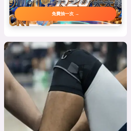
單筆存款 3000 就送轉盤機會，最高 2888 每天都能中。
免費抽一次 →