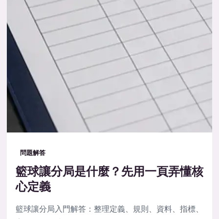
問題解答
籃球讓分局是什麼？先用一頁弄懂核
心定義
籃球讓分局入門解答：整理定義、規則、資料、指標、