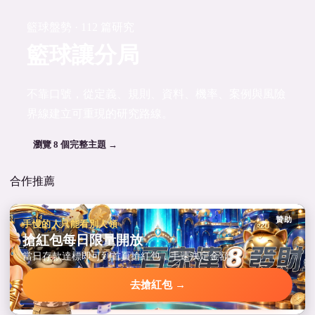
籃球盤勢 · 112 篇研究
籃球讓分局
不靠口號，從定義、規則、資料、機率、案例與風險
界線建立可重現的研究路線。
瀏覽 8 個完整主題 →
合作推薦
贊助
手慢的人只能看別人領
搶紅包每日限量開放
當日存款達標即可到首頁搶紅包，手速決定金額。
去搶紅包 →