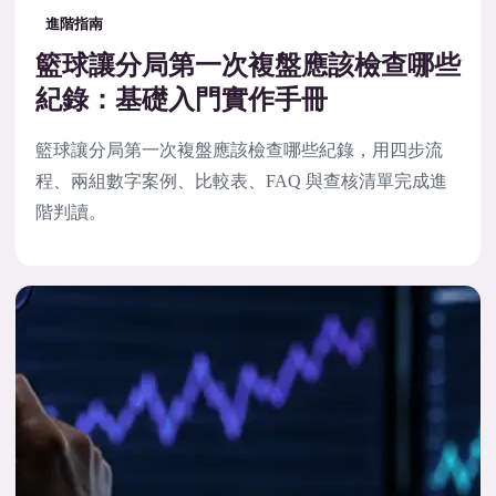
進階指南
籃球讓分局第一次複盤應該檢查哪些
紀錄：基礎入門實作手冊
籃球讓分局第一次複盤應該檢查哪些紀錄，用四步流
程、兩組數字案例、比較表、FAQ 與查核清單完成進
階判讀。