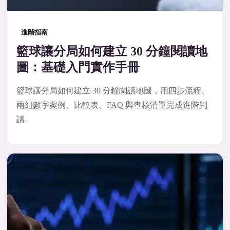
進階指南
籃球讓分局如何建立 30 分鐘閱讀地
圖：基礎入門實作手冊
籃球讓分局如何建立 30 分鐘閱讀地圖，用四步流程、
兩組數字案例、比較表、FAQ 與查核清單完成進階判
讀。