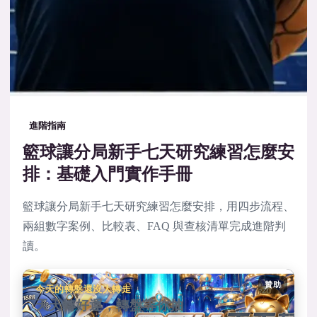
進階指南
籃球讓分局新手七天研究練習怎麼安
排：基礎入門實作手冊
籃球讓分局新手七天研究練習怎麼安排，用四步流程、
兩組數字案例、比較表、FAQ 與查核清單完成進階判
讀。
贊助
今天的轉盤還沒人轉走
天天轉好運，轉盤等你抽