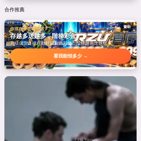
合作推薦
贊助
你現在卡在哪一階？
存越多送越多，階梯彩金
累積儲值達標自動解鎖對應彩金，階梯越高送越狠。
看我能領多少 →