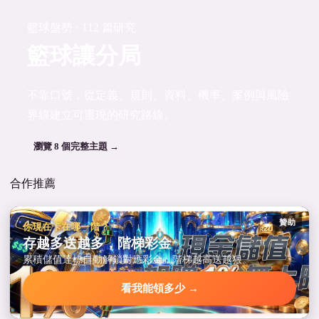
籃球盤勢 · 112 篇研究
籃球讓分局
不靠口號，從定義、規則、資料、機率、案例與風險
界線建立可重現的研究路線。
瀏覽 8 個完整主題 →
合作推薦
贊助
你現在卡在哪一階？
存越多送越多，階梯彩金
累積儲值達標自動解鎖對應彩金，階梯越高送越狠。
看我能領多少 →