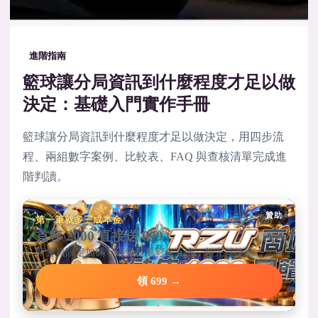
進階指南
籃球讓分局資訊到什麼程度才足以做
決定：基礎入門實作手冊
籃球讓分局資訊到什麼程度才足以做決定，用四步流
程、兩組數字案例、比較表、FAQ 與查核清單完成進
階判讀。
贊助
第一筆就多三成本金
首存 2000 直接送 699
新會員限定加碼，碼量只要彩金五倍，領完就能玩。
領 699 →