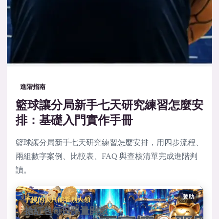
進階指南
籃球讓分局新手七天研究練習怎麼安
排：基礎入門實作手冊
籃球讓分局新手七天研究練習怎麼安排，用四步流程、
兩組數字案例、比較表、FAQ 與查核清單完成進階判
讀。
贊助
手慢的人只能看別人領
搶紅包每日限量開放