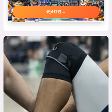
當日存款達標即可到首頁搶紅包，手速決定金額。
去搶紅包 →