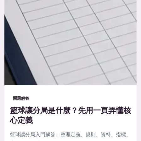
問題解答
籃球讓分局是什麼？先用一頁弄懂核
心定義
籃球讓分局入門解答：整理定義、規則、資料、指標、