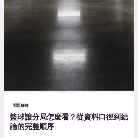
問題解答
籃球讓分局怎麼看？從資料口徑到結
論的完整順序