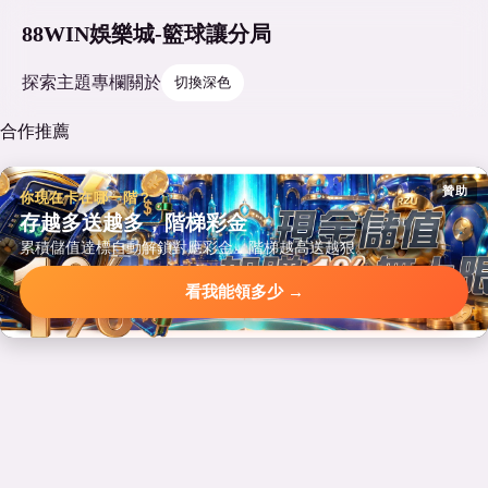
88WIN娛樂城-籃球讓分局
探索
主題
專欄
關於
切換深色
合作推薦
贊助
你現在卡在哪一階？
存越多送越多，階梯彩金
累積儲值達標自動解鎖對應彩金，階梯越高送越狠。
看我能領多少 →