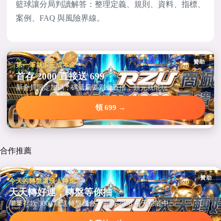
籃球讓分局判讀解答：整理定義、規則、資料、指標、
案例、FAQ 與風險界線。
贊助
第一筆就多三成本金
首存 2000 直接送 699
新會員限定加碼，碼量只要彩金五倍，領完就能玩。
領 699 →
合作推薦
贊助
今天的轉盤還沒人轉走
天天轉好運，轉盤等你抽
單筆存款 3000 就送轉盤機會，最高 2888 每天都能中。