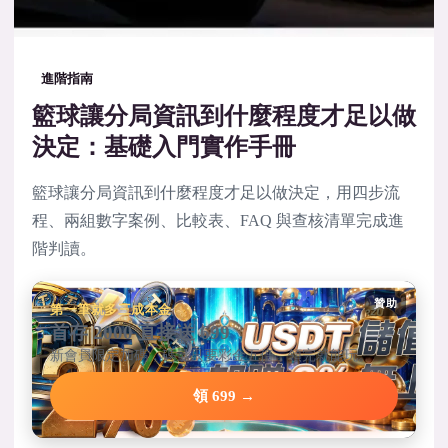
進階指南
籃球讓分局資訊到什麼程度才足以做
決定：基礎入門實作手冊
籃球讓分局資訊到什麼程度才足以做決定，用四步流
程、兩組數字案例、比較表、FAQ 與查核清單完成進
階判讀。
贊助
第一筆就多三成本金
首存 2000 直接送 699
新會員限定加碼，碼量只要彩金五倍，領完就能玩。
領 699 →