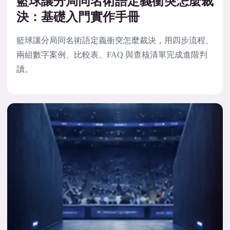
籃球讓分局同名術語定義衝突怎麼裁
決：基礎入門實作手冊
籃球讓分局同名術語定義衝突怎麼裁決，用四步流程、
兩組數字案例、比較表、FAQ 與查核清單完成進階判
讀。