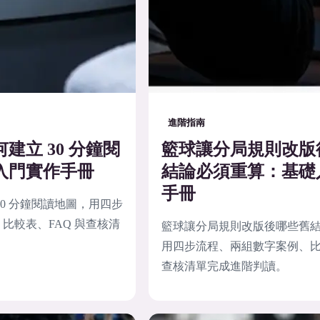
進階指南
建立 30 分鐘閱
籃球讓分局規則改版
入門實作手冊
結論必須重算：基礎
手冊
30 分鐘閱讀地圖，用四步
比較表、FAQ 與查核清
籃球讓分局規則改版後哪些舊
用四步流程、兩組數字案例、比較
查核清單完成進階判讀。