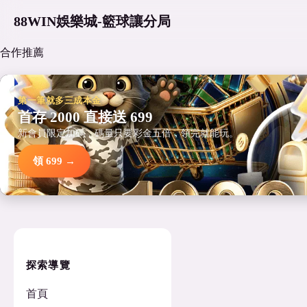
88WIN娛樂城-籃球讓分局
合作推薦
第一筆就多三成本金
首存 2000 直接送 699
新會員限定加碼，碼量只要彩金五倍，領完就能玩。
領 699 →
探索導覽
首頁