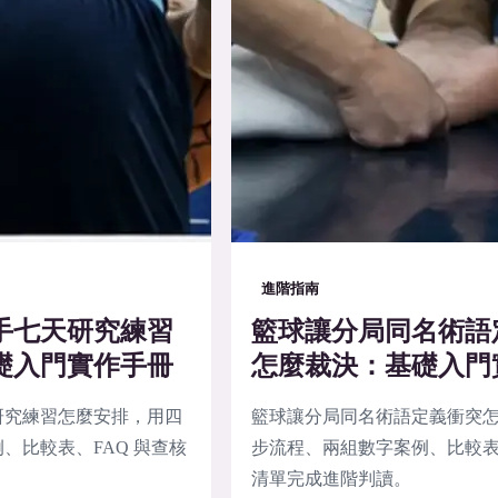
進階指南
手七天研究練習
籃球讓分局同名術語
礎入門實作手冊
怎麼裁決：基礎入門
研究練習怎麼安排，用四
籃球讓分局同名術語定義衝突
、比較表、FAQ 與查核
步流程、兩組數字案例、比較表、
清單完成進階判讀。