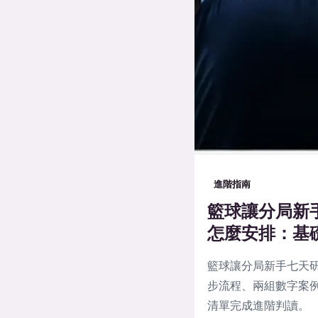
進階指南
籃球讓分局新
怎麼安排：基
籃球讓分局新手七天
步流程、兩組數字案例
清單完成進階判讀。