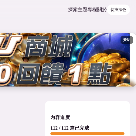
探索
主題
專欄
關於
切換深色
贊助
內容進度
112 / 112 篇已完成