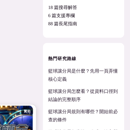
18 篇搜尋解答
6 篇支援專欄
88 篇長尾指南
熱門研究路線
籃球讓分局是什麼？先用一頁弄懂
核心定義
籃球讓分局怎麼看？從資料口徑到
結論的完整順序
籃球讓分局規則有哪些？開始前必
贊助
查的條件