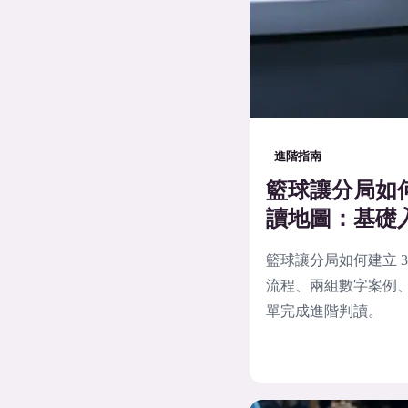
進階指南
籃球讓分局如何
讀地圖：基礎
籃球讓分局如何建立 
流程、兩組數字案例、
單完成進階判讀。