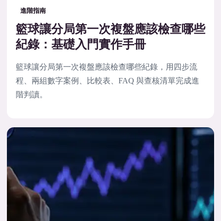
進階指南
籃球讓分局第一次複盤應該檢查哪些
紀錄：基礎入門實作手冊
籃球讓分局第一次複盤應該檢查哪些紀錄，用四步流
程、兩組數字案例、比較表、FAQ 與查核清單完成進
階判讀。