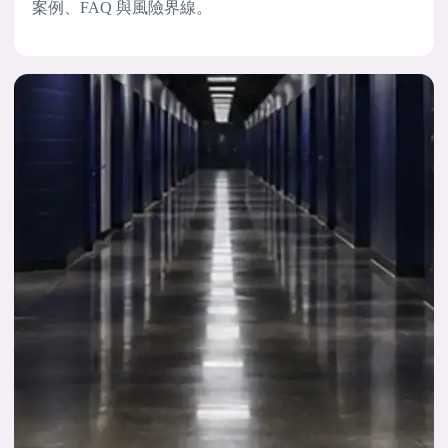
案例、FAQ 與風險界線。