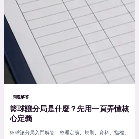
問題解答
籃球讓分局是什麼？先用一頁弄懂核
心定義
籃球讓分局入門解答：整理定義、規則、資料、指標、