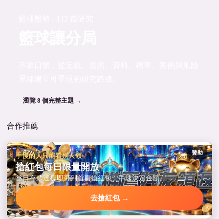
籃球盤勢 · 112 篇研究
籃球讓分局
不靠口號，從定義、規則、資料、機率、案例與風險
界線建立可重現的研究路線。
瀏覽 8 個完整主題 →
合作推薦
贊助
手慢的人只能看別人領
搶紅包每日限量開放
當日存款達標即可到首頁搶紅包，手速決定金額。
去搶紅包 →