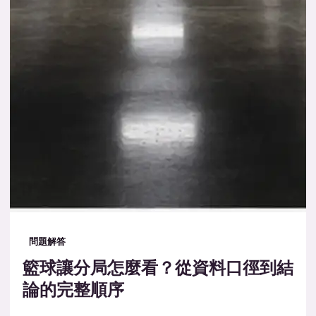
問題解答
籃球讓分局怎麼看？從資料口徑到結
論的完整順序