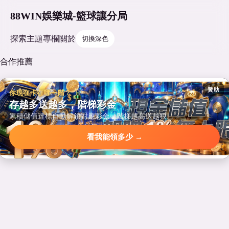
88WIN娛樂城-籃球讓分局
探索
主題
專欄
關於
切換深色
合作推薦
贊助
你現在卡在哪一階？
存越多送越多，階梯彩金
累積儲值達標自動解鎖對應彩金，階梯越高送越狠。
看我能領多少 →