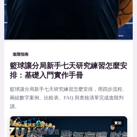
進階指南
籃球讓分局新手七天研究練習怎麼安
排：基礎入門實作手冊
籃球讓分局新手七天研究練習怎麼安排，用四步流程、
兩組數字案例、比較表、FAQ 與查核清單完成進階判
讀。
贊助
第一筆就多三成本金
首存 2000 直接送 699