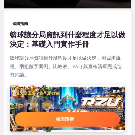
進階指南
籃球讓分局資訊到什麼程度才足以做
決定：基礎入門實作手冊
籃球讓分局資訊到什麼程度才足以做決定，用四步流
程、兩組數字案例、比較表、FAQ 與查核清單完成進
階判讀。
贊助
很久沒回來？這包是你的
老玩家回歸再送一次
回鍋會員專屬彩金，優惠頁面一鍵領取不用問客服。
領回歸禮 →