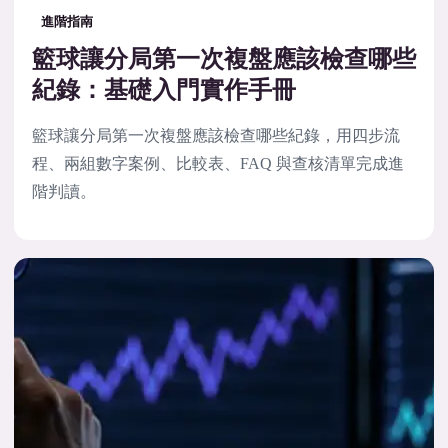
進階指南
籃球讓分局第一次複盤應該檢查哪些
紀錄：基礎入門實作手冊
籃球讓分局第一次複盤應該檢查哪些紀錄，用四步流
程、兩組數字案例、比較表、FAQ 與查核清單完成進
階判讀。