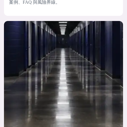
案例、FAQ 與風險界線。