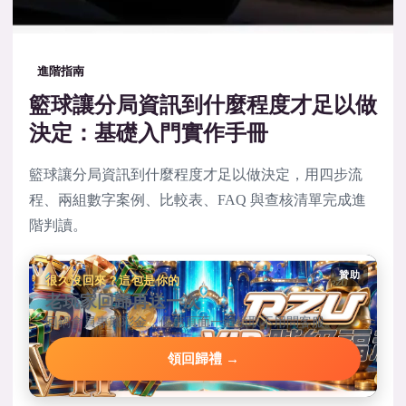
進階指南
籃球讓分局資訊到什麼程度才足以做
決定：基礎入門實作手冊
籃球讓分局資訊到什麼程度才足以做決定，用四步流
程、兩組數字案例、比較表、FAQ 與查核清單完成進
階判讀。
贊助
很久沒回來？這包是你的
老玩家回歸再送一次
回鍋會員專屬彩金，優惠頁面一鍵領取不用問客服。
領回歸禮 →