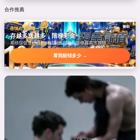
合作推薦
贊助
你現在卡在哪一階？
存越多送越多，階梯彩金
累積儲值達標自動解鎖對應彩金，階梯越高送越狠。
看我能領多少 →