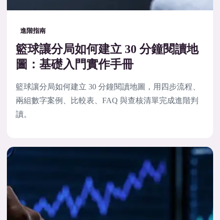
進階指南
籃球讓分局如何建立 30 分鐘閱讀地
圖：基礎入門實作手冊
籃球讓分局如何建立 30 分鐘閱讀地圖，用四步流程、
兩組數字案例、比較表、FAQ 與查核清單完成進階判
讀。