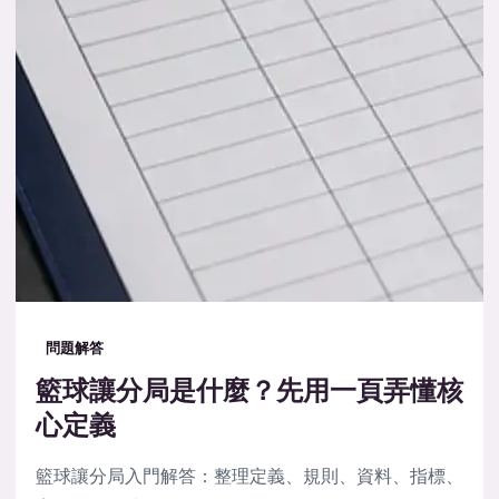
問題解答
籃球讓分局是什麼？先用一頁弄懂核
心定義
籃球讓分局入門解答：整理定義、規則、資料、指標、