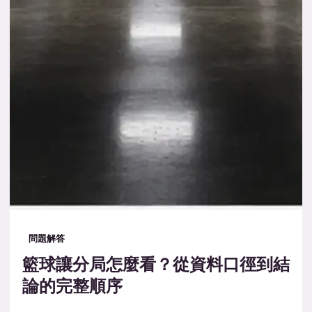
問題解答
籃球讓分局怎麼看？從資料口徑到結
論的完整順序