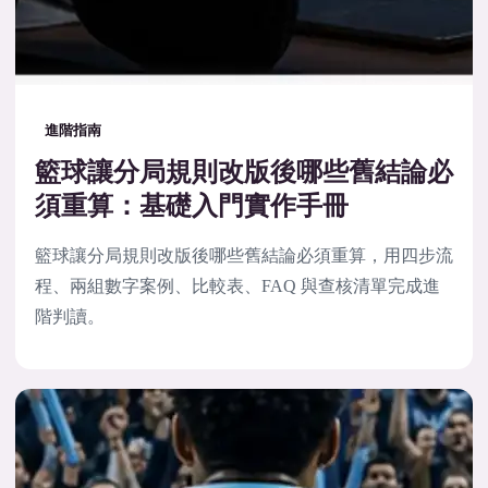
進階指南
籃球讓分局規則改版後哪些舊結論必
須重算：基礎入門實作手冊
籃球讓分局規則改版後哪些舊結論必須重算，用四步流
程、兩組數字案例、比較表、FAQ 與查核清單完成進
階判讀。