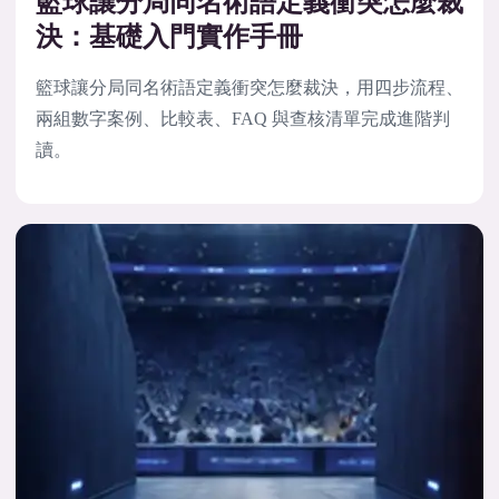
籃球讓分局同名術語定義衝突怎麼裁
決：基礎入門實作手冊
籃球讓分局同名術語定義衝突怎麼裁決，用四步流程、
兩組數字案例、比較表、FAQ 與查核清單完成進階判
讀。