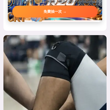
單筆存款 3000 就送轉盤機會，最高 2888 每天都能中。
免費抽一次 →