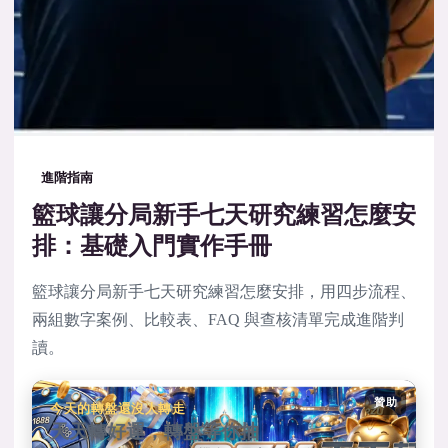
進階指南
籃球讓分局新手七天研究練習怎麼安
排：基礎入門實作手冊
籃球讓分局新手七天研究練習怎麼安排，用四步流程、
兩組數字案例、比較表、FAQ 與查核清單完成進階判
讀。
贊助
今天的轉盤還沒人轉走
天天轉好運，轉盤等你抽