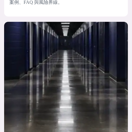
案例、FAQ 與風險界線。