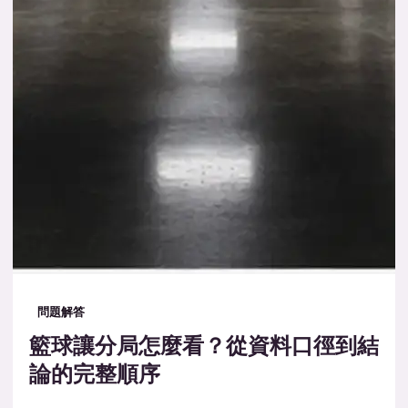
問題解答
籃球讓分局怎麼看？從資料口徑到結
論的完整順序