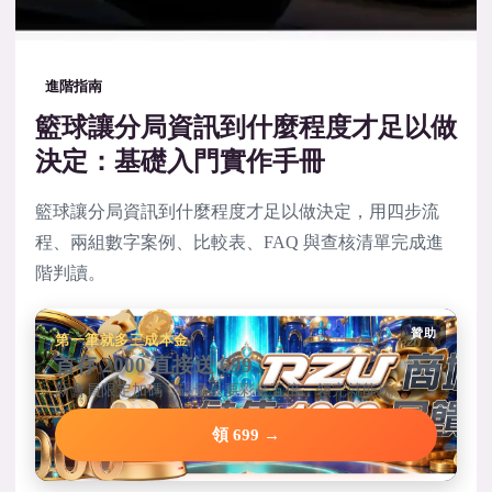
進階指南
籃球讓分局資訊到什麼程度才足以做
決定：基礎入門實作手冊
籃球讓分局資訊到什麼程度才足以做決定，用四步流
程、兩組數字案例、比較表、FAQ 與查核清單完成進
階判讀。
贊助
第一筆就多三成本金
首存 2000 直接送 699
新會員限定加碼，碼量只要彩金五倍，領完就能玩。
領 699 →