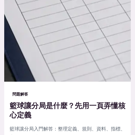
問題解答
籃球讓分局是什麼？先用一頁弄懂核
心定義
籃球讓分局入門解答：整理定義、規則、資料、指標、