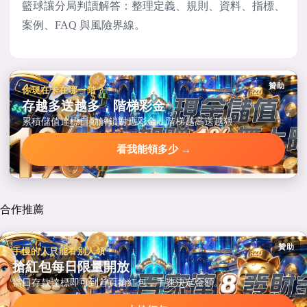
籃球讓分局判讀解答：整理定義、規則、資料、指標、
案例、FAQ 與風險界線。
贊助
你現在卡在哪一階？
存越多送越多，階梯彩金
累積儲值達標自動解鎖對應彩金，階梯越高送越狠。
看我能領多少 →
合作推薦
贊助
手慢的人只能看別人領
搶紅包每日限量開放
當日存款達標即可到首頁搶紅包，手速決定金額。