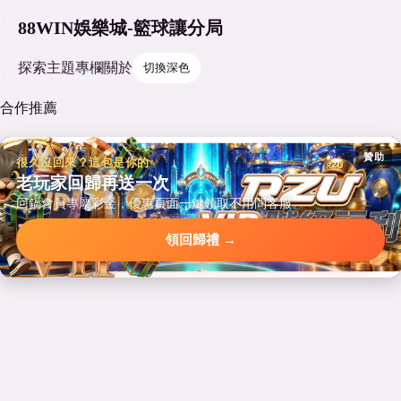
88WIN娛樂城-籃球讓分局
探索
主題
專欄
關於
切換深色
合作推薦
贊助
很久沒回來？這包是你的
老玩家回歸再送一次
回鍋會員專屬彩金，優惠頁面一鍵領取不用問客服。
領回歸禮 →