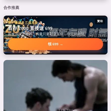
合作推薦
贊助
第一筆就多三成本金
首存 2000 直接送 699
新會員限定加碼，碼量只要彩金五倍，領完就能玩。
領 699 →