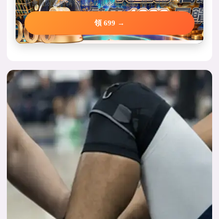
新會員限定加碼，碼量只要彩金五倍，領完就能玩。
領 699 →