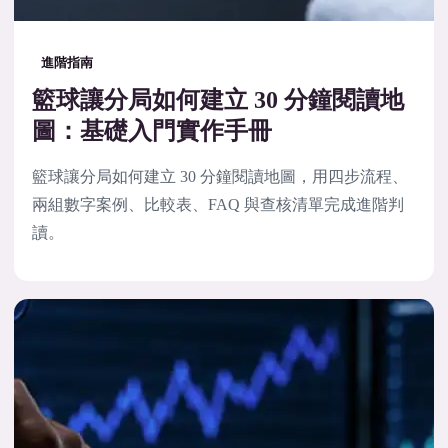
進階指南
籃球讓分局如何建立 30 分鐘閱讀地
圖：基礎入門實作手冊
籃球讓分局如何建立 30 分鐘閱讀地圖，用四步流程、
兩組數字案例、比較表、FAQ 與查核清單完成進階判
讀。