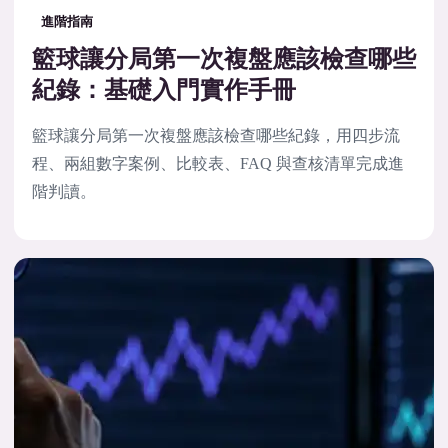
進階指南
籃球讓分局第一次複盤應該檢查哪些
紀錄：基礎入門實作手冊
籃球讓分局第一次複盤應該檢查哪些紀錄，用四步流
程、兩組數字案例、比較表、FAQ 與查核清單完成進
階判讀。