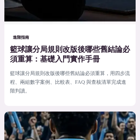
進階指南
籃球讓分局規則改版後哪些舊結論必
須重算：基礎入門實作手冊
籃球讓分局規則改版後哪些舊結論必須重算，用四步流
程、兩組數字案例、比較表、FAQ 與查核清單完成進
階判讀。