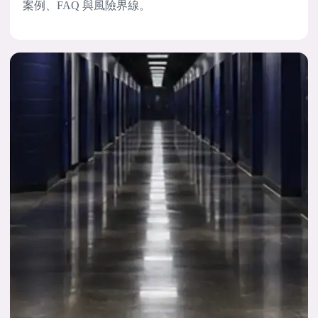
案例、FAQ 與風險界線。