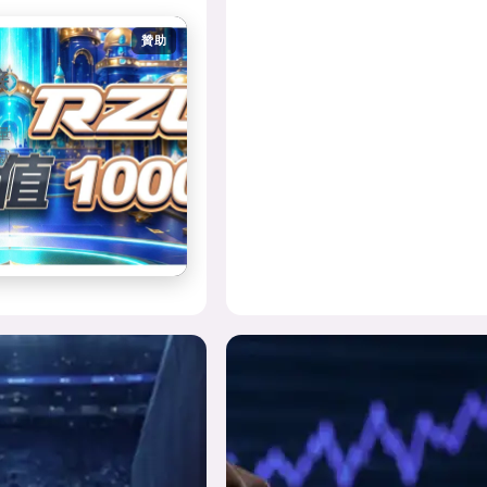
贊助
接
量
就