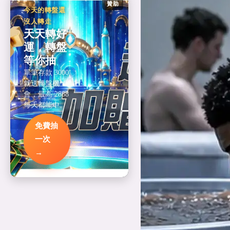
贊助
今天的轉盤還
沒人轉走
天天轉好
運，轉盤
等你抽
單筆存款 3000
就送轉盤機
會，最高 2888
每天都能中。
免費抽
一次
→