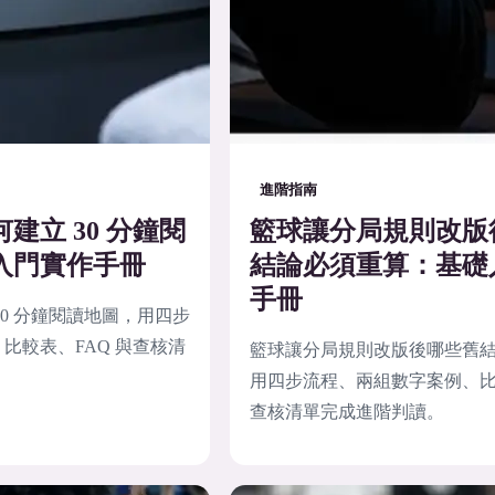
進階指南
建立 30 分鐘閱
籃球讓分局規則改版
入門實作手冊
結論必須重算：基礎
手冊
30 分鐘閱讀地圖，用四步
比較表、FAQ 與查核清
籃球讓分局規則改版後哪些舊
用四步流程、兩組數字案例、比較
查核清單完成進階判讀。