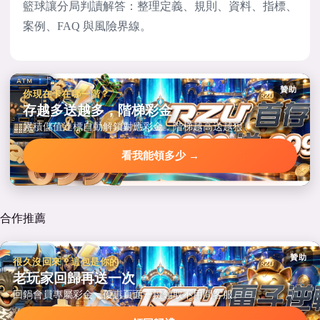
籃球讓分局判讀解答：整理定義、規則、資料、指標、
案例、FAQ 與風險界線。
贊助
你現在卡在哪一階？
存越多送越多，階梯彩金
累積儲值達標自動解鎖對應彩金，階梯越高送越狠。
看我能領多少 →
合作推薦
贊助
很久沒回來？這包是你的
老玩家回歸再送一次
回鍋會員專屬彩金，優惠頁面一鍵領取不用問客服。