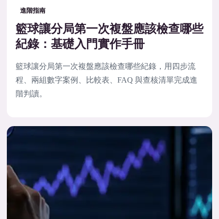
進階指南
籃球讓分局第一次複盤應該檢查哪些
紀錄：基礎入門實作手冊
籃球讓分局第一次複盤應該檢查哪些紀錄，用四步流
程、兩組數字案例、比較表、FAQ 與查核清單完成進
階判讀。