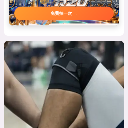
單筆存款 3000 就送轉盤機會，最高 2888 每天都能中。
免費抽一次 →