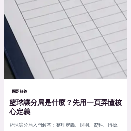
問題解答
籃球讓分局是什麼？先用一頁弄懂核
心定義
籃球讓分局入門解答：整理定義、規則、資料、指標、